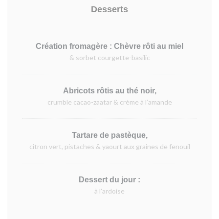
Desserts
Création fromagère : Chèvre rôti au miel
& sorbet courgette-basilic
Abricots rôtis au thé noir,
crumble cacao-zaatar & crème à l’amande
Tartare de pastèque,
citron vert, pistaches & yaourt aux graines de fenouil
Dessert du jour :
à l'ardoise