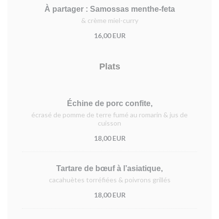
À partager : Samossas menthe-feta
& crème miel-curry
16,00 EUR
Plats
Échine de porc confite,
écrasé de pomme de terre fumé au romarin & jus de
cuisson
18,00 EUR
Tartare de bœuf à l’asiatique,
cacahuètes torréfiées & poivrons grillés
18,00 EUR