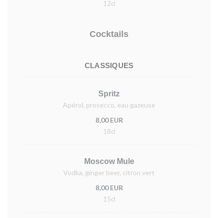
12cl
Cocktails
CLASSIQUES
Spritz
Apérol, prosecco, eau gazeuse
8,00 EUR
18cl
Moscow Mule
Vodka, ginger beer, citron vert
8,00 EUR
15cl