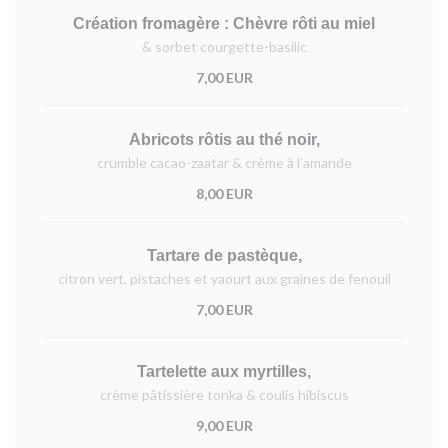
Création fromagère : Chèvre rôti au miel
& sorbet courgette-basilic
7,00 EUR
Abricots rôtis au thé noir,
crumble cacao-zaatar & crème à l’amande
8,00 EUR
Tartare de pastèque,
citron vert, pistaches et yaourt aux graines de fenouil
7,00 EUR
Tartelette aux myrtilles,
crème pâtissière tonka & coulis hibiscus
9,00 EUR