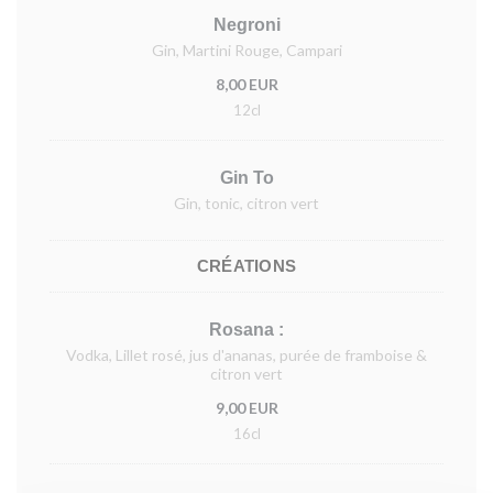
Negroni
Gin, Martini Rouge, Campari
8,00 EUR
12cl
Gin To
Gin, tonic, citron vert
CRÉATIONS
Rosana :
Vodka, Lillet rosé, jus d'ananas, purée de framboise &
citron vert
9,00 EUR
16cl