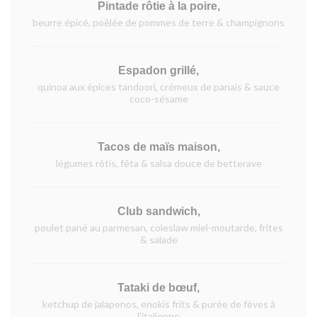
Pintade rôtie à la poire,
beurre épicé, poêlée de pommes de terre & champignons
Espadon grillé,
quinoa aux épices tandoori, crémeux de panais & sauce
coco-sésame
Tacos de maïs maison,
légumes rôtis, fêta & salsa douce de betterave
Club sandwich,
poulet pané au parmesan, coleslaw miel-moutarde, frites
& salade
Tataki de bœuf,
ketchup de jalapenos, enokis frits & purée de fèves à
l'italienne