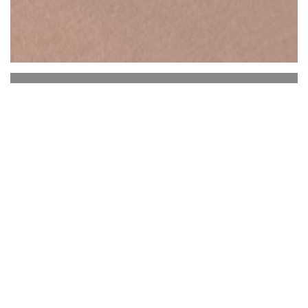
Goupil - Restaurant Rouen
Goupil is een vriendenverhaal.
Een verhaal dat niet geschreven kan worden
dan in een restaurant.
Een verhaal over geweerschoten, over smaken,
van gerechten, wijnen en cocktails.
Na jarenlang onder elkaar te hebben geleefd,
Wij vonden het tijd om het met jullie te delen.