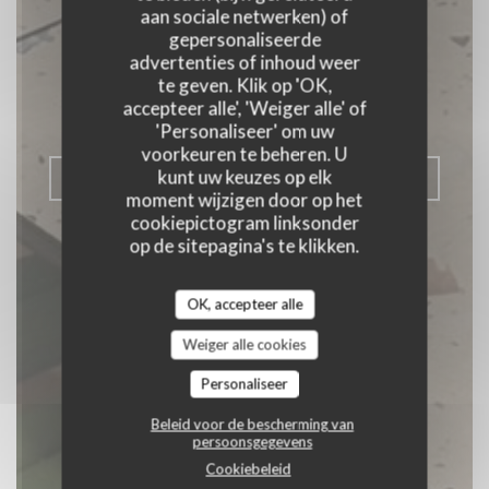
Rouen
aan sociale netwerken) of
gepersonaliseerde
advertenties of inhoud weer
te geven. Klik op 'OK,
RESTAURANT TRADITIONNEL
accepteer alle', 'Weiger alle' of
|
ROUEN
'Personaliseer' om uw
voorkeuren te beheren. U
kunt uw keuzes op elk
RESERVEER EEN TAFEL
moment wijzigen door op het
cookiepictogram linksonder
op de sitepagina's te klikken.
OK, accepteer alle
Weiger alle cookies
Personaliseer
Beleid voor de bescherming van
persoonsgegevens
Cookiebeleid