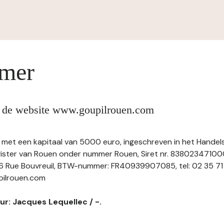
imer
n de website www.goupilrouen.com
 met een kapitaal van 5000 euro, ingeschreven in het Handel
ster van Rouen onder nummer Rouen, Siret nr. 83802347100
 Rue Bouvreuil, BTW-nummer: FR40939907085, tel: 02 35 71 7
pilrouen.com
ur: Jacques Lequellec / -.