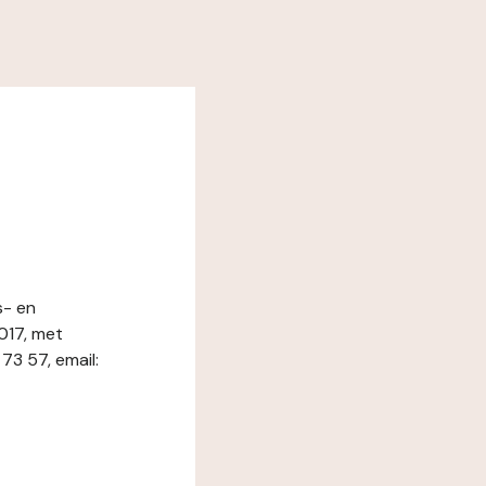
s- en
017, met
3 57, email: