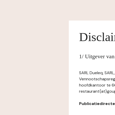
Discla
1/ Uitgever va
SARL Dueleq, SARL,
Vennootschapsregi
hoofdkantoor te 66
restaurant{at}gou
Publicatiedirecte