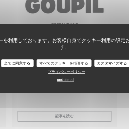
ーを利用しております。お客様自身でクッキー利用の設定
す。
2025/04/21
全てに同意する
すべてのクッキーを拒否する
カスタマイズする
Actu 76 : Nouveau restaurant
プライバシーポリシー
à Rouen : Le Goupil, « une
undefined
affaire de potes » autour de la
cuisine traditionnelle
開きます))
((新しいウィンドウで開きます))
記事を読む