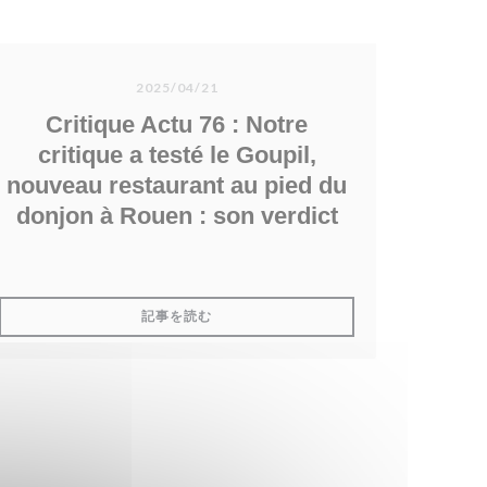
2025/04/21
Critique Actu 76 : Notre
critique a testé le Goupil,
nouveau restaurant au pied du
donjon à Rouen : son verdict
((新しいウィンドウで開きます))
記事を読む