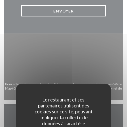
Pour afficher la carte interactive Waze, vous devez accepter les cookies Waze
Map (Google). Ces cookies peuvent collecter des données de navigation et de
localisation.
Autoriser
Le restaurant et ses
partenaires utilisent des
cookies sur ce site, pouvant
impliquer la collecte de
Infos pratiques
données à caractère