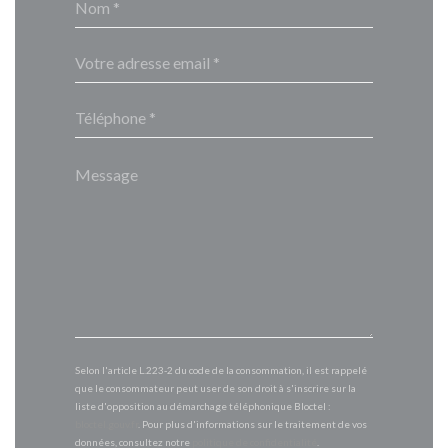
Selon l'article L.223-2 du code de la consommation, il est rappelé
que le consommateur peut user de son droit à s'inscrire sur la
liste d'opposition au démarchage téléphonique Bloctel :
bloctel.gouv.fr
. Pour plus d'informations sur le traitement de vos
données, consultez notre
politique de confidentialité
.