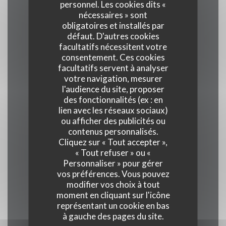
personnel. Les cookies dits «
nécessaires » sont
obligatoires et installés par
Cuisine
défaut. D'autres cookies
facultatifs nécessitent votre
Produits frais, Fait maison, Traditionnel
consentement. Ces cookies
facultatifs servent à analyser
Type de restaurant
votre navigation, mesurer
l'audience du site, proposer
des fonctionnalités (ex : en
Restaurant traditionnel
lien avec les réseaux sociaux)
ou afficher des publicités ou
contenus personnalisés.
Services
Cliquez sur « Tout accepter »,
Privatisation, Accès aux personnes à mobilité
« Tout refuser » ou «
réduite, Terrasse, Accès Wifi
Personnaliser » pour gérer
vos préférences. Vous pouvez
modifier vos choix à tout
Moyens de paiement
moment en cliquant sur l'icône
Amex, Apple Pay, Paiement Sans Contact, Titres
représentant un cookie en bas
à gauche des pages du site.
restaurant, Espèces, Visa, Carte Bleue