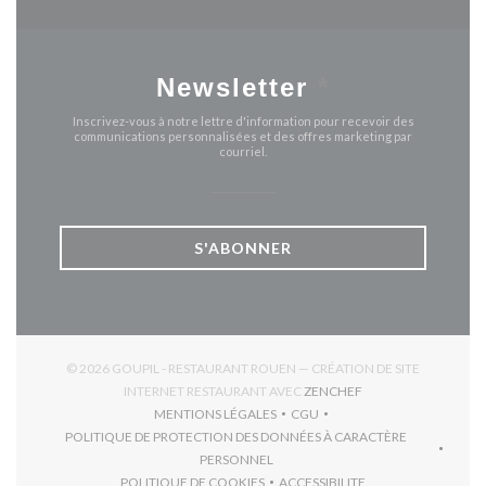
Newsletter
*
Inscrivez-vous à notre lettre d'information pour recevoir des
communications personnalisées et des offres marketing par
courriel.
S'ABONNER
© 2026 GOUPIL - RESTAURANT ROUEN — CRÉATION DE SITE
((OUVRE UNE NOUVE
INTERNET RESTAURANT AVEC
ZENCHEF
MENTIONS LÉGALES
CGU
((OUVRE UNE NOUVELLE FENÊTRE))
((OUVRE UNE NOUVELLE FEN
POLITIQUE DE PROTECTION DES DONNÉES À CARACTÈRE
((OUVRE UNE NOUVELLE FENÊTRE))
PERSONNEL
POLITIQUE DE COOKIES
ACCESSIBILITE